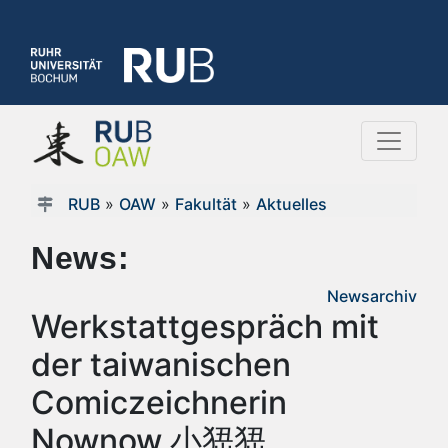
RUB
»
OAW
»
Fakultät
»
Aktuelles
News:
Newsarchiv
Werkstattgespräch mit
der taiwanischen
Comiczeichnerin
Nownow 小峱峱